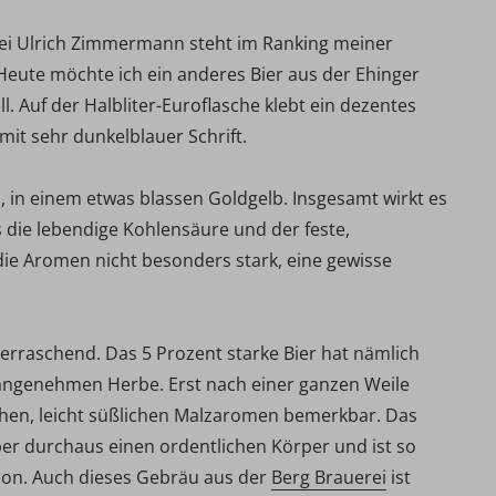
ei Ulrich Zimmermann steht im Ranking meiner
 Heute möchte ich ein anderes Bier aus der Ehinger
l. Auf der Halbliter-Euroflasche klebt ein dezentes
mit sehr dunkelblauer Schrift.
ll, in einem etwas blassen Goldgelb. Insgesamt wirkt es
gs die lebendige Kohlensäure und der feste,
die Aromen nicht besonders stark, eine gewisse
erraschend. Das 5 Prozent starke Bier hat nämlich
 angenehmen Herbe. Erst nach einer ganzen Weile
chen, leicht süßlichen Malzaromen bemerkbar. Das
aber durchaus einen ordentlichen Körper und ist so
ion. Auch dieses Gebräu aus der
Berg Brauerei
ist