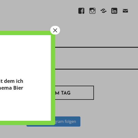
Facebook
Instagram
Xing
Linkedin
E-
Mail
×
it dem ich
hema Bier
BILD ZUM TAG
Auf Instagram folgen