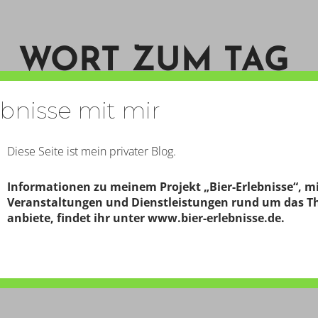
WORT ZUM TAG
ebnisse mit mir
START
KONTAKT
PERSON
Diese Seite ist mein privater Blog.
Informationen zu meinem Projekt „Bier-Erlebnisse“, m
Veranstaltungen und Dienstleistungen rund um das T
EIT 1466
anbiete, findet ihr unter
www.bier-erlebnisse.de
.