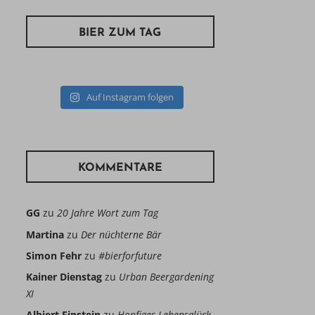
BIER ZUM TAG
Auf Instagram folgen
KOMMENTARE
GG
zu
20 Jahre Wort zum Tag
Martina
zu
Der nüchterne Bär
Simon Fehr
zu
#bierforfuture
Kainer Dienstag
zu
Urban Beergardening
XI
Albiert Einstein
zu
Hopfiges Lebensglück