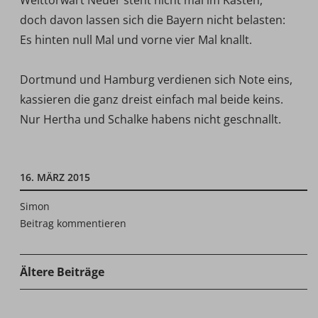
Welttorwart Neuer steht nicht mal im Kasten,
doch davon lassen sich die Bayern nicht belasten:
Es hinten null Mal und vorne vier Mal knallt.
Dortmund und Hamburg verdienen sich Note eins,
kassieren die ganz dreist einfach mal beide keins.
Nur Hertha und Schalke habens nicht geschnallt.
16. MÄRZ 2015
Simon
Beitrag kommentieren
Ältere Beiträge
BEITRAGSNAVIGATION