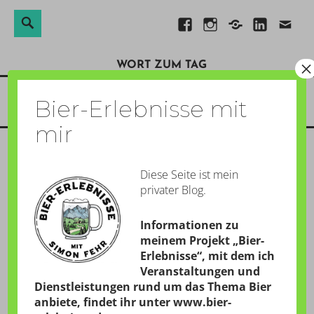
Suchen
Suche
Direkt
Facebook
Instagram
Xing
Linkedin
E-
nach:
zum
Mail
×
WORT ZUM TAG
Inhalt
Menü
Bier-Erlebnisse mit
mir
Diese Seite ist mein
KATEGORIE:
SAISON-
privater Blog.
SONETT
Informationen zu
meinem Projekt „Bier-
Erlebnisse“, mit dem ich
Veranstaltungen und
SAISON-SONETT: 34.
Dienstleistungen rund um das Thema Bier
anbiete, findet ihr unter
www.bier-
SPIELTAG