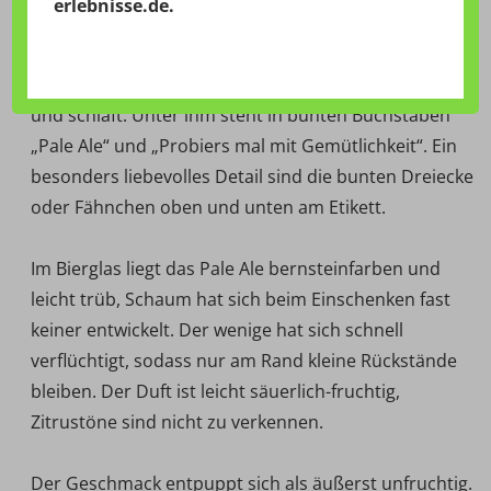
erlebnisse.de
.
Das Pale Ale schmückt das Gemälde eines Tukans
(wobei ich mich nicht auf die Vogelart festlegen
möchte). Der gefiederte Geselle sitzt auf einem Ast
und schläft. Unter ihm steht in bunten Buchstaben
„Pale Ale“ und „Probiers mal mit Gemütlichkeit“. Ein
besonders liebevolles Detail sind die bunten Dreiecke
oder Fähnchen oben und unten am Etikett.
Im Bierglas liegt das Pale Ale bernsteinfarben und
leicht trüb, Schaum hat sich beim Einschenken fast
keiner entwickelt. Der wenige hat sich schnell
verflüchtigt, sodass nur am Rand kleine Rückstände
bleiben. Der Duft ist leicht säuerlich-fruchtig,
Zitrustöne sind nicht zu verkennen.
Der Geschmack entpuppt sich als äußerst unfruchtig.