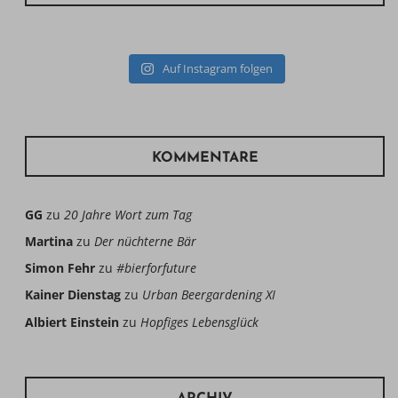
Auf Instagram folgen
KOMMENTARE
GG
zu
20 Jahre Wort zum Tag
Martina
zu
Der nüchterne Bär
Simon Fehr
zu
#bierforfuture
Kainer Dienstag
zu
Urban Beergardening XI
Albiert Einstein
zu
Hopfiges Lebensglück