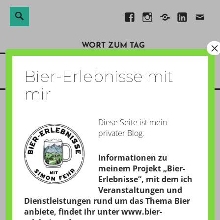
Suchen
Suche
Direkt
Facebook
Instagram
Xing
Linkedin
E-
nach:
zum
Mail
×
WORT ZUM TAG
Inhalt
Menü
Bier-Erlebnisse mit
mir
Diese Seite ist mein
YES, TU KAN!
privater Blog.
GESCHRIEBEN AM:
15. MÄRZ 2019
Informationen zu
von
Simon
meinem Projekt „Bier-
Erlebnisse“, mit dem ich
Veranstaltungen und
Dienstleistungen rund um das Thema Bier
22:15 Uhr – Bei diesem hübschen Bierchen aus dem
anbiete, findet ihr unter
www.bier-
Hause
Tilmans Biere
fällt der Griff zur Flasche leicht: