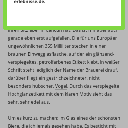
erlebnisse.de
.
der Yucatan-Halbinsel, ein Pale Ale gebraut von der
Cervecería Tulum
. Etwas verwirrend ist ja, dass die
Brauerei nach dem Städtchen Tulum benannt ist,
ihren Sitz aber in Cancun hat. Das ist mir aber auch
gerade eben erst aufgefallen. Die für uns Europäer
ungewöhnlichen 355 Milliliter stecken in einer
braunen Einwegglasflasche, auf der ein glänzend-
verspiegeltes, petrolfarbenes Etikett klebt. In weißer
Schrift steht lediglich der Name der Brauerei drauf,
darüber fliegt ein gestrichzeichneter, nicht
besonders hübscher,
Vogel
. Durch das verspiegelte
Hochglanzetikett mit dem klaren Motiv sieht das
sehr, sehr edel aus.
Um es kurz zu machen: Im Glas eines der schönsten
Biere, die ich jemals gesehen habe. Es besticht mit