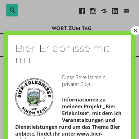
Suchen
Suche
Direkt
Facebook
Instagram
Xing
Linkedin
E-
nach:
zum
Mail
×
WORT ZUM TAG
Inhalt
Menü
Bier-Erlebnisse mit
mir
Diese Seite ist mein
WAS FÜRS OJO
privater Blog.
GESCHRIEBEN AM:
17. APRIL 2019
Informationen zu
von
Simon
meinem Projekt „Bier-
Erlebnisse“, mit dem ich
Veranstaltungen und
Dienstleistungen rund um das Thema Bier
21:10 Uhr – Ein letztes flüssiges
Mitbringsel aus dem
anbiete, findet ihr unter
www.bier-
Mexiko-Urlaub
im letzten Hebst: Ein Craft Beer von