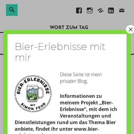
Suchen
Suche
Direkt
Facebook
Instagram
Xing
Linkedin
E-
nach:
zum
Mail
×
WORT ZUM TAG
Inhalt
Menü
Bier-Erlebnisse mit
mir
Diese Seite ist mein
ISO
privater Blog.
GESCHRIEBEN AM:
28. MÄRZ 2018
Informationen zu
von
Simon
meinem Projekt „Bier-
Erlebnisse“, mit dem ich
Veranstaltungen und
Dienstleistungen rund um das Thema Bier
21:12 Uhr – Liebe Katholikenfreunde, es ist Karwoche.
anbiete, findet ihr unter
www.bier-
Da muss man auch biertechnisch mal was riskieren