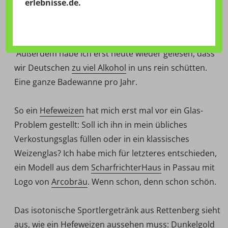
erlebnisse.de
.
und beispielsweise zum
Hefeweizen alkoholfrei
der
Brauerei
Zötler
greifen, den ich auch bei meinem
kürzlichen Ausflug ins
Allgäu
mitgenommen habe.
Außerdem habe ich erst heute wieder gelesen, dass
wir Deutschen
zu viel Alkohol
in uns rein schütten.
Eine ganze Badewanne pro Jahr.
So ein
Hefeweizen
hat mich erst mal vor ein Glas-
Problem gestellt: Soll ich ihn in mein übliches
Verkostungsglas füllen oder in ein klassisches
Weizenglas? Ich habe mich für letzteres entschieden,
ein Modell aus dem
ScharfrichterHaus
in Passau mit
Logo von
Arcobräu
. Wenn schon, denn schon schön.
Das isotonische Sportlergetränk aus Rettenberg sieht
aus, wie ein Hefeweizen aussehen muss: Dunkelgold