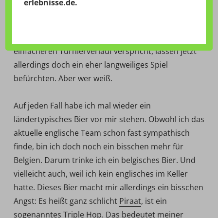
erlebnisse.de
.
Die Tatsachen, dass beide Mannschaften mit der B-Elf
spielen, beide schon eine Runde weiter sind und
vielleicht sogar ein zweiter Platz in der Gruppe einen
einfacheren Turnierverlauf verspricht, lassen jetzt
allerdings doch ein eher langweiliges Spiel
befürchten. Aber wer weiß.
Auf jeden Fall habe ich mal wieder ein
ländertypisches Bier vor mir stehen. Obwohl ich das
aktuelle englische Team schon fast sympathisch
finde, bin ich doch noch ein bisschen mehr für
Belgien. Darum trinke ich ein belgisches Bier. Und
vielleicht auch, weil ich kein englisches im Keller
hatte. Dieses Bier macht mir allerdings ein bisschen
Angst: Es heißt ganz schlicht
Piraat
, ist ein
sogenanntes Triple Hop. Das bedeutet meiner