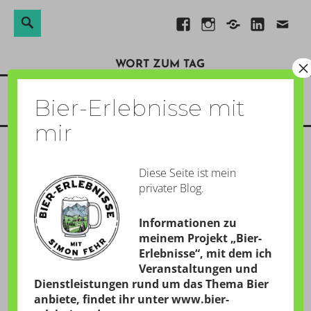
Suchen
Suche
Direkt
Facebook
Instagram
Xing
Linkedin
E-
nach:
zum
Mail
×
WORT ZUM TAG
Inhalt
Menü
Bier-Erlebnisse mit
mir
Diese Seite ist mein
BELGISCHER BIERAT
privater Blog.
GESCHRIEBEN AM:
28. JUNI 2018
Informationen zu
von
Simon
meinem Projekt „Bier-
Erlebnisse“, mit dem ich
Veranstaltungen und
Dienstleistungen rund um das Thema Bier
20:09 Uhr – Die WM geht ja weiter. Und zwar mit
anbiete, findet ihr unter
www.bier-
einem richtigen Leckerbissen:
England
gegen
Belgien
.