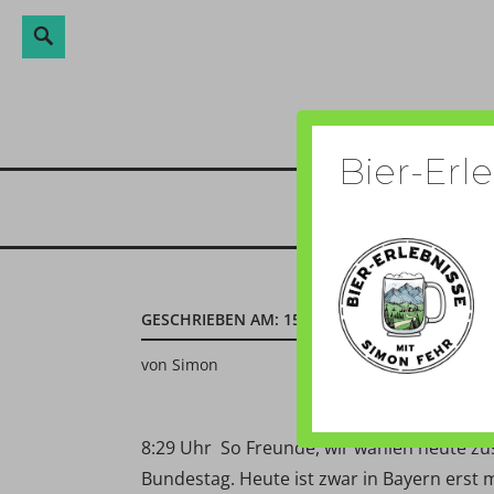
Suche
Suchen
Direkt
nach:
zum
Inhalt
Bier-Erl
GESCHRIEBEN AM:
15. SEPTEMBER 2013
von
Simon
8:29 Uhr  So Freunde, wir wählen heute 
Bundestag. Heute ist zwar in Bayern erst 