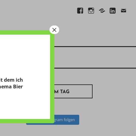
Facebook
Instagram
Xing
Linkedin
E-
Mail
×
it dem ich
hema Bier
BILD ZUM TAG
Auf Instagram folgen