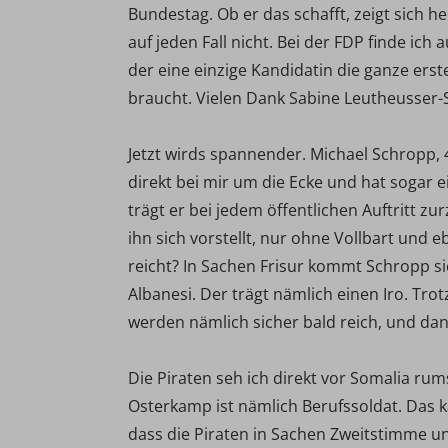
Bundestag. Ob er das schafft, zeigt sich
auf jeden Fall nicht. Bei der FDP finde ich
der eine einzige Kandidatin die ganze ers
braucht. Vielen Dank Sabine Leutheusser-
Jetzt wirds spannender. Michael Schropp, 4
direkt bei mir um die Ecke und hat sogar 
trägt er bei jedem öffentlichen Auftritt zu
ihn sich vorstellt, nur ohne Vollbart un
reicht? In Sachen Frisur kommt Schropp si
Albanesi. Der trägt nämlich einen Iro. Tro
werden nämlich sicher bald reich, und dan
Die Piraten seh ich direkt vor Somalia r
Osterkamp ist nämlich Berufssoldat. Das k
dass die Piraten in Sachen Zweitstimme un