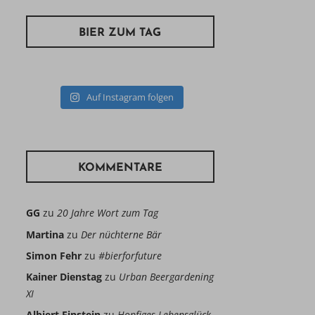
BIER ZUM TAG
Auf Instagram folgen
KOMMENTARE
GG
zu
20 Jahre Wort zum Tag
Martina
zu
Der nüchterne Bär
Simon Fehr
zu
#bierforfuture
Kainer Dienstag
zu
Urban Beergardening
XI
Albiert Einstein
zu
Hopfiges Lebensglück