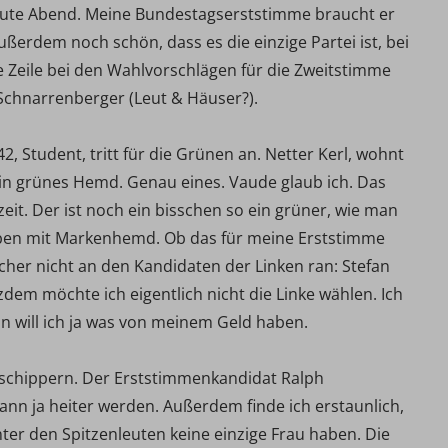
 heute Abend. Meine Bundestagserststimme braucht er
 außerdem noch schön, dass es die einzige Partei ist, bei
te Zeile bei den Wahlvorschlägen für die Zweitstimme
Schnarrenberger (Leut & Häuser?).
2, Student, tritt für die Grünen an. Netter Kerl, wohnt
ein grünes Hemd. Genau eines. Vaude glaub ich. Das
rzeit. Der ist noch ein bisschen so ein grüner, wie man
d eben mit Markenhemd. Ob das für meine Erststimme
cher nicht an den Kandidaten der Linken ran: Stefan
tzdem möchte ich eigentlich nicht die Linke wählen. Ich
n will ich ja was von meinem Geld haben.
umschippern. Der Erststimmenkandidat Ralph
ann ja heiter werden. Außerdem finde ich erstaunlich,
ter den Spitzenleuten keine einzige Frau haben. Die