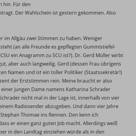
h hin. Für den
tragt. Der Wahlschein ist gestern gekommen. Also
er im Allgäu zwei Stimmen zu haben. Weniger
steht (an alle Freunde es gepflegten Gummistiefel-
s CSU ein Anagramm zu SCU ist?). Dr. Gerd Müller wirbt
ut, aber auch langweilig. Gerd (dessen Frau übrigens
n Namen und ist ein toller Politiker (Staatssekretär!) 
zent der Erststimmen rein. Meine braucht er also
bei einer jungen Dame namens Katharina Schrader
chrader nicht mal in der Lage ist, innerhalb von vier
 einem Radiosender abzugeben. Und dann vier Jahre
n Stephan Thomae ins Rennen. Den kenn ich
dass er einen ganz guten Job macht. Allerdings weiß
ber in den Landtag einziehen würde als in den