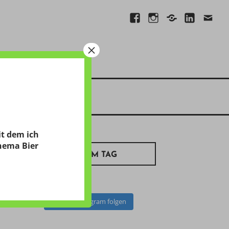
Facebook
Instagram
Xing
Linkedin
E-
Mail
×
it dem ich
hema Bier
BILD ZUM TAG
Auf Instagram folgen