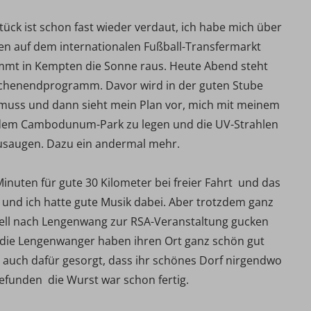
stück ist schon fast wieder verdaut, ich habe mich über
en auf dem internationalen Fußball-Transfermarkt
ommt in Kempten die Sonne raus. Heute Abend steht
ochenendprogramm. Davor wird in der guten Stube
muss und dann sieht mein Plan vor, mich mit meinem
 dem Cambodunum-Park zu legen und die UV-Strahlen
zusaugen. Dazu ein andermal mehr.
inuten für gute 30 Kilometer bei freier Fahrt  und das
 und ich hatte gute Musik dabei. Aber trotzdem ganz
hnell nach Lengenwang zur RSA-Veranstaltung gucken
r die Lengenwanger haben ihren Ort ganz schön gut
s auch dafür gesorgt, dass ihr schönes Dorf nirgendwo
efunden  die Wurst war schon fertig.