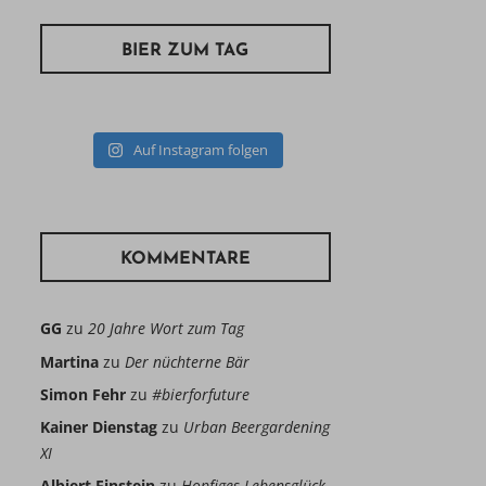
BIER ZUM TAG
Auf Instagram folgen
KOMMENTARE
GG
zu
20 Jahre Wort zum Tag
Martina
zu
Der nüchterne Bär
Simon Fehr
zu
#bierforfuture
Kainer Dienstag
zu
Urban Beergardening
XI
Albiert Einstein
zu
Hopfiges Lebensglück