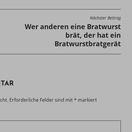
Nächster Beitrag
N
Wer anderen eine Bratwurst
brät, der hat ein
Bratwurstbratgerät
NTAR
cht.
Erforderliche Felder sind mit
*
markiert