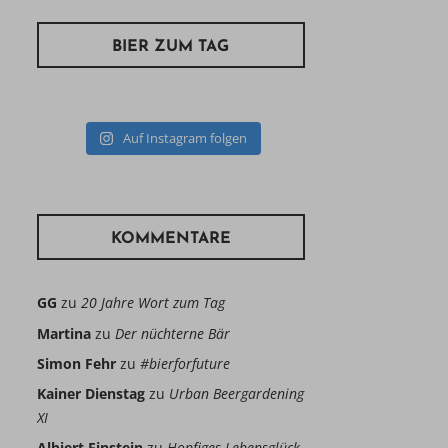
BIER ZUM TAG
Auf Instagram folgen
KOMMENTARE
GG
zu
20 Jahre Wort zum Tag
Martina
zu
Der nüchterne Bär
Simon Fehr
zu
#bierforfuture
Kainer Dienstag
zu
Urban Beergardening
XI
Albiert Einstein
zu
Hopfiges Lebensglück