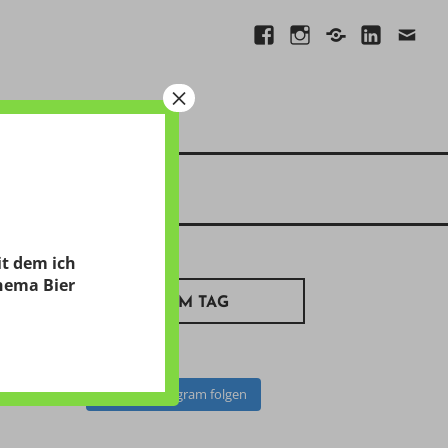
Facebook
Instagram
Xing
Linkedin
E-
Mail
×
it dem ich
hema Bier
BILD ZUM TAG
Auf Instagram folgen