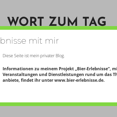
WORT ZUM TAG
ebnisse mit mir
START
KONTAKT
PERSON
Diese Seite ist mein privater Blog.
Informationen zu meinem Projekt „Bier-Erlebnisse“, m
Veranstaltungen und Dienstleistungen rund um das T
T: 12. SPIELTAG
anbiete, findet ihr unter
www.bier-erlebnisse.de
.