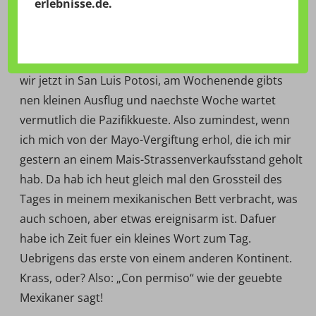
18:01 Uhr – So. Eine kurze Meldung aus Mexiko soll
erlebnisse.de
.
hiermit erfolgen. Ich habe zu viele lange Klamotten
und unnoetigerweise sogar eine Jacke dabei.
Zunaechst waren wir in Mexico-City, diese Woche sind
wir jetzt in San Luis Potosi, am Wochenende gibts
nen kleinen Ausflug und naechste Woche wartet
vermutlich die Pazifikkueste. Also zumindest, wenn
ich mich von der Mayo-Vergiftung erhol, die ich mir
gestern an einem Mais-Strassenverkaufsstand geholt
hab. Da hab ich heut gleich mal den Grossteil des
Tages in meinem mexikanischen Bett verbracht, was
auch schoen, aber etwas ereignisarm ist. Dafuer
habe ich Zeit fuer ein kleines Wort zum Tag.
Uebrigens das erste von einem anderen Kontinent.
Krass, oder? Also: „Con permiso“ wie der geuebte
Mexikaner sagt!