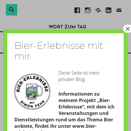
Suchen
Suche
Direkt
Facebook
Instagram
Xing
Linkedin
E-
nach:
zum
Mail
×
WORT ZUM TAG
Inhalt
Menü
Bier-Erlebnisse mit
mir
Diese Seite ist mein
MEXIKANISCHE
privater Blog.
MAYOVERGIFTUNG
Informationen zu
GESCHRIEBEN AM:
18. MÄRZ 2011
meinem Projekt „Bier-
Erlebnisse“, mit dem ich
von
Simon
Veranstaltungen und
Dienstleistungen rund um das Thema Bier
anbiete, findet ihr unter
www.bier-