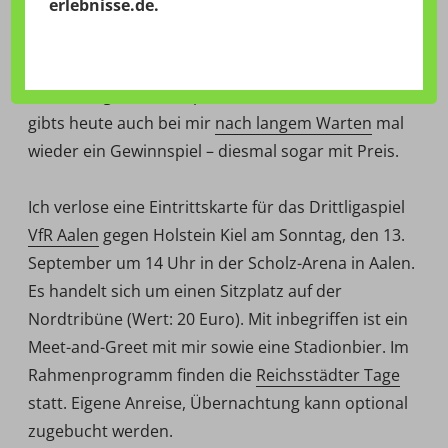
erlebnisse.de
.
11:06 Uhr – Guten Morgen liebe Gemeinde. Was lehrt
uns der tägliche Umgang mit Social Media und Web
2.0? Richtig – Gewinnspiele ziehen immer. Darum
gibts heute auch bei mir
nach langem Warten
mal
wieder ein Gewinnspiel – diesmal sogar mit Preis.
Ich verlose eine Eintrittskarte für das Drittligaspiel
VfR Aalen
gegen Holstein Kiel am Sonntag, den 13.
September um 14 Uhr in der Scholz-Arena in Aalen.
Es handelt sich um einen Sitzplatz auf der
Nordtribüne (Wert: 20 Euro). Mit inbegriffen ist ein
Meet-and-Greet mit mir sowie eine Stadionbier. Im
Rahmenprogramm finden die
Reichsstädter Tage
statt. Eigene Anreise, Übernachtung kann optional
zugebucht werden.