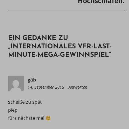
Hochschlafen.
EIN GEDANKE ZU
„
INTERNATIONALES VFR-LAST-
MINUTE-MEGA-GEWINNSPIEL
“
gäb
14. September 2015
21:57
Antworten
scheiße zu spät
piep
fürs nächste mal