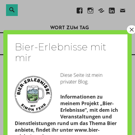
Suchen
Suche
Direkt
Facebook
Instagram
Xing
Linkedin
E-
nach:
zum
Mail
×
WORT ZUM TAG
Inhalt
Menü
Bier-Erlebnisse mit
mir
Diese Seite ist mein
INTERNATIONALES VFR-
privater Blog.
LAST-MINUTE-MEGA-
Informationen zu
GEWINNSPIEL
meinem Projekt „Bier-
Erlebnisse“, mit dem ich
GESCHRIEBEN AM:
12. SEPTEMBER 2015
Veranstaltungen und
Dienstleistungen rund um das Thema Bier
von
Simon
anbiete, findet ihr unter
www.bier-