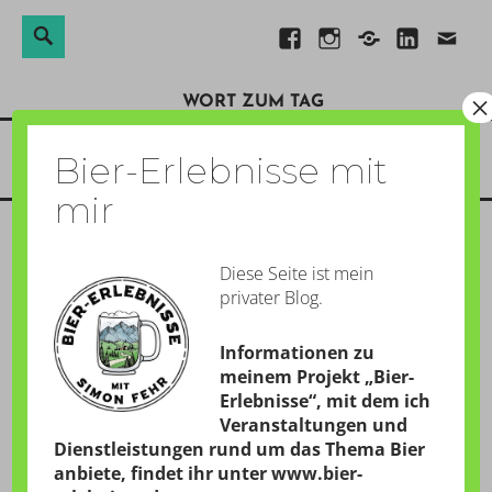
Suchen
Suche
Direkt
Facebook
Instagram
Xing
Linkedin
E-
nach:
zum
Mail
×
WORT ZUM TAG
Inhalt
Menü
Bier-Erlebnisse mit
mir
Diese Seite ist mein
BLUTMOND
privater Blog.
GESCHRIEBEN AM:
28. JULI 2018
Informationen zu
von
Simon
meinem Projekt „Bier-
Erlebnisse“, mit dem ich
Veranstaltungen und
Dienstleistungen rund um das Thema Bier
0:16 Uhr – So fruchtbar spektakulär war dieses
anbiete, findet ihr unter
www.bier-
Blutmond-Schauspiel über Ravensburg leider nicht.