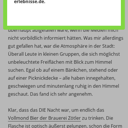
erlebnisse.de
.
Klar, der Mond war rot – aber sonst? Es hat sich nicht
wirklich was bewegt oder verändert und miniklein
war er auch. Ich bin mir nicht sicher, ob mir das
überhaupt aufgefallen wäre, wenn die Medien mich
nicht vorbildlich informiert hätten. Was mir allerdings
gut gefallen hat, war die Atmosphäre in der Stadt:
Überall Leute in kleinen Gruppen, die sich möglichst
unbeleuchtete Freiflächen mit Blick zum Himmel
suchen. Egal ob auf einem Bänkchen, stehend oder
auf einer Picknickdecke – alle haben innegehalten,
geschwiegen und minutenlang ruhig in den Himmel
geschaut. Das fand ich sehr angenehm.
Klar, dass das DIE Nacht war, um endlich das
Vollmond Bier der Brauerei Zötler
zu trinken. Die
Flasche ist optisch äußerst gelungen, schon die Form