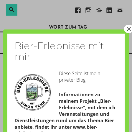
Suchen
Suche
Direkt
Facebook
Instagram
Xing
Linkedin
E-
nach:
zum
Mail
×
WORT ZUM TAG
Inhalt
Menü
Bier-Erlebnisse mit
mir
Diese Seite ist mein
WERWOLFGEHÄUL
privater Blog.
GESCHRIEBEN AM:
5. OKTOBER 2017
Informationen zu
von
Simon
meinem Projekt „Bier-
Erlebnisse“, mit dem ich
Veranstaltungen und
Dienstleistungen rund um das Thema Bier
19:47 Uhr – Anfang Oktober, draußen ist es schon
anbiete, findet ihr unter
www.bier-
dunkel, der Vollmond scheint über Ravensburg und