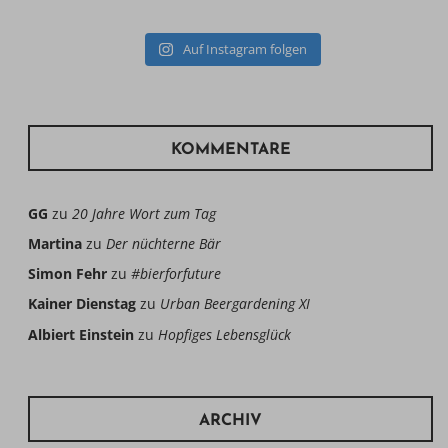
Auf Instagram folgen
KOMMENTARE
GG
zu
20 Jahre Wort zum Tag
Martina
zu
Der nüchterne Bär
Simon Fehr
zu
#bierforfuture
Kainer Dienstag
zu
Urban Beergardening XI
Albiert Einstein
zu
Hopfiges Lebensglück
ARCHIV