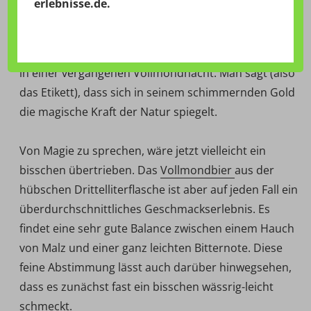
erlebnisse.de
.
die Wölfe heulen. Der ideale Abend also für ein
Vollmond Bier. Gebraut vom Braumeister der
Brauerei Locher
in Appenzell in der Stille des Kellers
in einer vergangenen Vollmondnacht. Man sagt (also
das Etikett), dass sich in seinem schimmernden Gold
die magische Kraft der Natur spiegelt.
Von Magie zu sprechen, wäre jetzt vielleicht ein
bisschen übertrieben. Das
Vollmondbier
aus der
hübschen Drittelliterflasche ist aber auf jeden Fall ein
überdurchschnittliches Geschmackserlebnis. Es
findet eine sehr gute Balance zwischen einem Hauch
von Malz und einer ganz leichten Bitternote. Diese
feine Abstimmung lässt auch darüber hinwegsehen,
dass es zunächst fast ein bisschen wässrig-leicht
schmeckt.