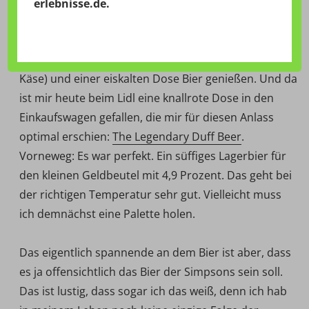
21:48 Uhr – Es klingt zwar traurig und langweilig, aber
erlebnisse.de
.
das darf auch mal sein: Den Freitagabend nach einer
durchwachsenen Arbeitswoche schön bei einer 5-
Käse-Aufback-Pizza (4-Käse-Aufback-Pizza mit extra
Käse) und einer eiskalten Dose Bier genießen. Und da
ist mir heute beim Lidl eine knallrote Dose in den
Einkaufswagen gefallen, die mir für diesen Anlass
optimal erschien:
The Legendary Duff Beer
.
Vorneweg: Es war perfekt. Ein süffiges Lagerbier für
den kleinen Geldbeutel mit 4,9 Prozent. Das geht bei
der richtigen Temperatur sehr gut. Vielleicht muss
ich demnächst eine Palette holen.
Das eigentlich spannende an dem Bier ist aber, dass
es ja offensichtlich das Bier der Simpsons sein soll.
Das ist lustig, dass sogar ich das weiß, denn ich hab