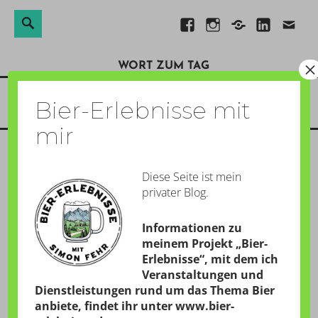
Suchen
Suche
Direkt
Facebook
Instagram
Xing
Linkedin
E-
nach:
zum
Mail
×
WORT ZUM TAG
Inhalt
Menü
Bier-Erlebnisse mit
mir
Diese Seite ist mein
REVERSE PRODUCT-
privater Blog.
PLACEMENT
Informationen zu
GESCHRIEBEN AM:
11. AUGUST 2017
meinem Projekt „Bier-
Erlebnisse“, mit dem ich
von
Simon
Veranstaltungen und
Dienstleistungen rund um das Thema Bier
anbiete, findet ihr unter
www.bier-