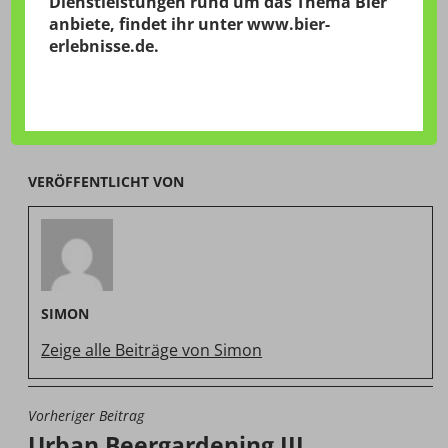
Dienstleistungen rund um das Thema Bier
anbiete, findet ihr unter
www.bier-
erlebnisse.de
.
VERÖFFENTLICHT VON
SIMON
Zeige alle Beiträge von Simon
Vorheriger Beitrag
BEITRAGSNAVIGATION
Urban Beergardening III