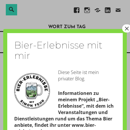
Suchen
Suche
Direkt
Facebook
Instagram
Xing
Linkedin
E-
nach:
zum
Mail
×
WORT ZUM TAG
Inhalt
Menü
Bier-Erlebnisse mit
mir
Diese Seite ist mein
TSCHÜSSIKOWSKI
privater Blog.
GESCHRIEBEN AM:
24. FEBRUAR 2012
Informationen zu
von
Simon
meinem Projekt „Bier-
Erlebnisse“, mit dem ich
Veranstaltungen und
Dienstleistungen rund um das Thema Bier
22:27 Uhr  Wer seinen Lebensmittelpunkt öfter
anbiete, findet ihr unter
www.bier-
verlegt, muss sich auch öfter verabschieden. Das ist