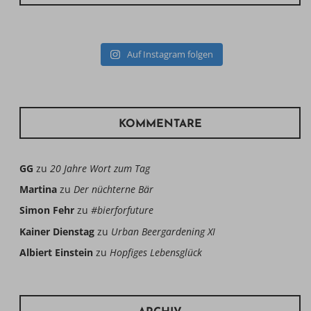
Auf Instagram folgen
KOMMENTARE
GG
zu
20 Jahre Wort zum Tag
Martina
zu
Der nüchterne Bär
Simon Fehr
zu
#bierforfuture
Kainer Dienstag
zu
Urban Beergardening XI
Albiert Einstein
zu
Hopfiges Lebensglück