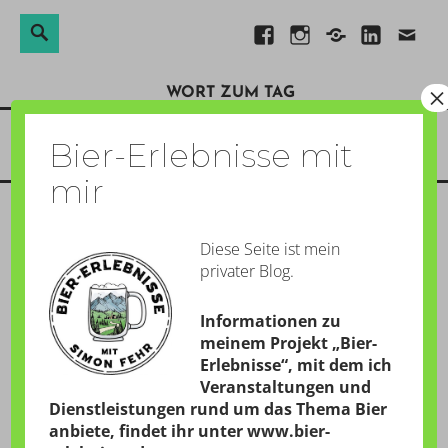
Suchen
Suche
Direkt
Facebook
Instagram
Xing
Linkedin
E-
nach:
zum
Mail
×
WORT ZUM TAG
Inhalt
Menü
Bier-Erlebnisse mit
mir
Diese Seite ist mein
RÖTLICHES VOM
privater Blog.
COLORADO RIVER
Informationen zu
GESCHRIEBEN AM:
29. JANUAR 2020
meinem Projekt „Bier-
Erlebnisse“, mit dem ich
von
Simon
Veranstaltungen und
Dienstleistungen rund um das Thema Bier
anbiete, findet ihr unter
www.bier-