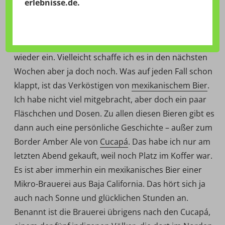
21:09 Uhr – Jetzt bin ich schon wieder drei Wochen
erlebnisse.de
.
aus Mexiko zurück, und eigentlich hatte ich auch vor,
an dieser Stelle ein paar Reiseberichte zu schreiben.
Aber der Alltag holt einen dann doch brutal schnell
wieder ein. Vielleicht schaffe ich es in den nächsten
Wochen aber ja doch noch. Was auf jeden Fall schon
klappt, ist das Verköstigen von
mexikanischem Bier
.
Ich habe nicht viel mitgebracht, aber doch ein paar
Fläschchen und Dosen. Zu allen diesen Bieren gibt es
dann auch eine persönliche Geschichte – außer zum
Border Amber Ale von
Cucapá
. Das habe ich nur am
letzten Abend gekauft, weil noch Platz im Koffer war.
Es ist aber immerhin ein mexikanisches Bier einer
Mikro-Brauerei aus Baja California. Das hört sich ja
auch nach Sonne und glücklichen Stunden an.
Benannt ist die Brauerei übrigens nach den Cucapá,