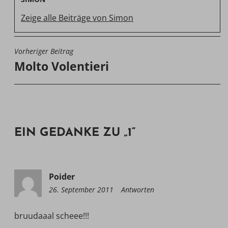
Zeige alle Beiträge von Simon
Vorheriger Beitrag
BEITRAGSNAVIGATION
Molto Volentieri
EIN GEDANKE ZU „
1
“
Poider
26. September 2011
09:51
Antworten
bruudaaal scheee!!!