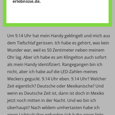
erlebnisse.de
.
stehen und mich in die Nachbargemeinde Weißenau
begleiten. Zum Glück war es so viel, dass ich mich
nicht an die genauen Details erinnern kann.
Um 9.14 Uhr hat mein Handy geklingelt und mich aus
dem Tiefschlaf gerissen. Ich habe es gehört, was kein
Wunder war, weil es 50 Zentimeter neben meinem
Ohr lag. Aber ich habe es am Klingelton auch sofort
als mein Handy identifiziert. Rangegangen bin ich
nicht, aber ich habe auf die LED-Zahlen meines
Weckers geguckt. 9.14 Uhr eben. 9.14 Uhr? Welcher
Zeit eigentlich? Deutsche oder Mexikanische? Und
wenn es Deutsche Zeit ist, dann ist doch in Mexiko
jetzt noch mitten in der Nacht. Und wo bin ich
überhaupt? Nach wildem umhertasten habe ich
einen Lichtschalter gefunden (ich habe einen links