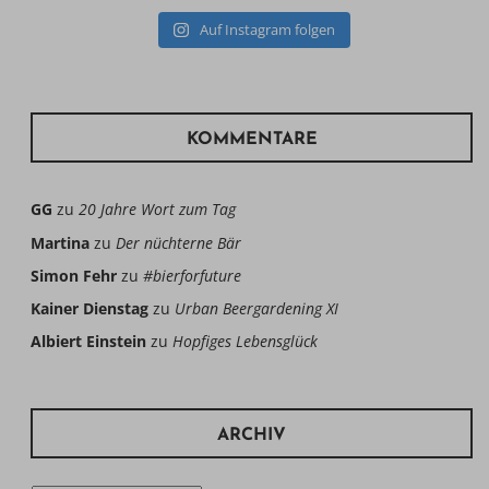
Auf Instagram folgen
KOMMENTARE
GG
zu
20 Jahre Wort zum Tag
Martina
zu
Der nüchterne Bär
Simon Fehr
zu
#bierforfuture
Kainer Dienstag
zu
Urban Beergardening XI
Albiert Einstein
zu
Hopfiges Lebensglück
ARCHIV