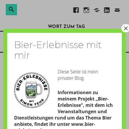
Suchen
Suche
Direkt
Facebook
Instagram
Xing
Linkedin
E-
nach:
zum
Mail
×
WORT ZUM TAG
Inhalt
Menü
Bier-Erlebnisse mit
mir
GESCHRIEBEN AM:
20. JUNI 2015
Diese Seite ist mein
privater Blog.
von
Simon
Informationen zu
meinem Projekt „Bier-
12:33 Uhr  Wenn ich alles wiedergeben könnte, was
Erlebnisse“, mit dem ich
Veranstaltungen und
mir heute um 9.14 Uhr durch den Kopf geschossen
Dienstleistungen rund um das Thema Bier
ist, würden vermutlich in wenigen Minuten
anbiete, findet ihr unter
www.bier-
freundliche Herren in weißen Kitteln vor der Tür