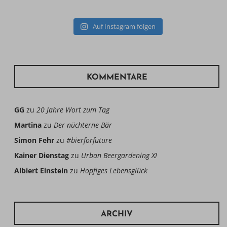
Auf Instagram folgen
KOMMENTARE
GG
zu
20 Jahre Wort zum Tag
Martina
zu
Der nüchterne Bär
Simon Fehr
zu
#bierforfuture
Kainer Dienstag
zu
Urban Beergardening XI
Albiert Einstein
zu
Hopfiges Lebensglück
ARCHIV