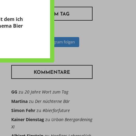
BIER ZUM TAG
it dem ich
hema Bier
Auf Instagram folgen
KOMMENTARE
GG
zu
20 Jahre Wort zum Tag
Martina
zu
Der nüchterne Bär
Simon Fehr
zu
#bierforfuture
Kainer Dienstag
zu
Urban Beergardening
XI
Albiert Einstein
zu
Hopfiges Lebensglück