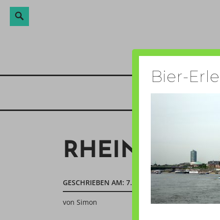
Suche
Suchen
Direkt
nach:
zum
Inhalt
Bier-Erl
RHEIN
GESCHRIEBEN AM:
7. MAI 2011
von
Simon