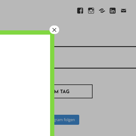
Facebook
Instagram
Xing
Linkedin
E-
Mail
×
BILD ZUM TAG
Auf Instagram folgen