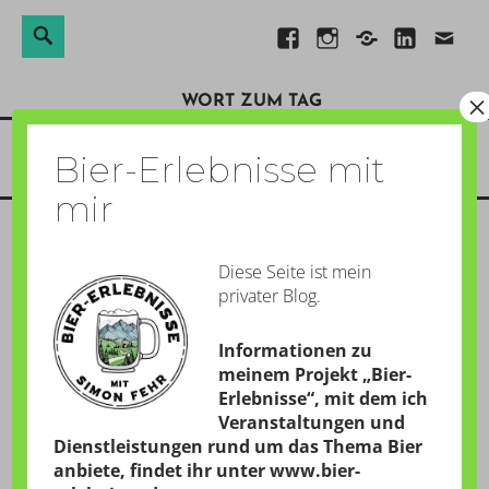
Suchen
Suche
Direkt
Facebook
Instagram
Xing
Linkedin
E-
nach:
zum
Mail
×
WORT ZUM TAG
Inhalt
Menü
Bier-Erlebnisse mit
mir
Diese Seite ist mein
ACHTELFINALE!
privater Blog.
GESCHRIEBEN AM:
1. JULI 2014
Informationen zu
von
Simon
meinem Projekt „Bier-
Erlebnisse“, mit dem ich
Veranstaltungen und
Dienstleistungen rund um das Thema Bier
anbiete, findet ihr unter
www.bier-