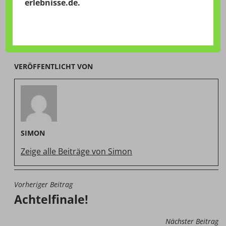
erlebnisse.de
.
Veröffentlicht in
Brasilien 2014
VERÖFFENTLICHT VON
SIMON
Zeige alle Beiträge von Simon
Vorheriger Beitrag
BEITRAGSNAVIGATION
Achtelfinale!
Nächster Beitrag