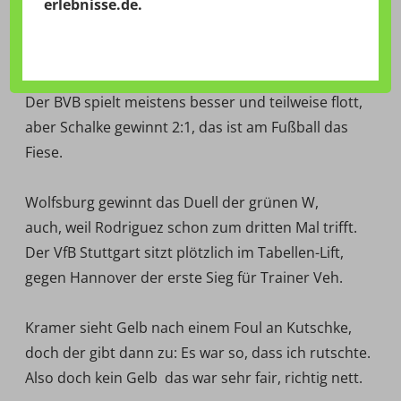
Fairplay
erlebnisse.de
.
Schalke und Dortmund tauschen im Derby die Krise
und damit die aktuelle Vormachtstellung im Pott.
Der BVB spielt meistens besser und teilweise flott,
aber Schalke gewinnt 2:1, das ist am Fußball das
Fiese.
Wolfsburg gewinnt das Duell der grünen W,
auch, weil Rodriguez schon zum dritten Mal trifft.
Der VfB Stuttgart sitzt plötzlich im Tabellen-Lift,
gegen Hannover der erste Sieg für Trainer Veh.
Kramer sieht Gelb nach einem Foul an Kutschke,
doch der gibt dann zu: Es war so, dass ich rutschte.
Also doch kein Gelb  das war sehr fair, richtig nett.