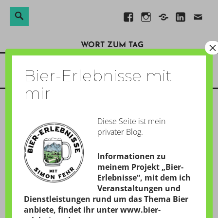
Suchen
Suche
Direkt
Facebook
Instagram
Xing
Linkedin
E-
nach:
zum
Mail
×
WORT ZUM TAG
Inhalt
Menü
Bier-Erlebnisse mit
mir
Diese Seite ist mein
SAISON-SONETT: 6.
privater Blog.
SPIELTAG
Informationen zu
GESCHRIEBEN AM:
28. SEPTEMBER 2014
meinem Projekt „Bier-
Erlebnisse“, mit dem ich
von
Simon
Veranstaltungen und
Dienstleistungen rund um das Thema Bier
anbiete, findet ihr unter
www.bier-