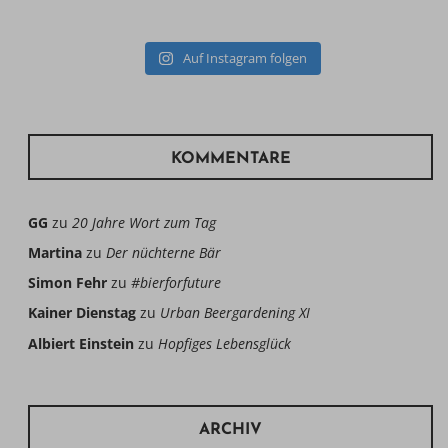
Auf Instagram folgen
KOMMENTARE
GG
zu
20 Jahre Wort zum Tag
Martina
zu
Der nüchterne Bär
Simon Fehr
zu
#bierforfuture
Kainer Dienstag
zu
Urban Beergardening XI
Albiert Einstein
zu
Hopfiges Lebensglück
ARCHIV