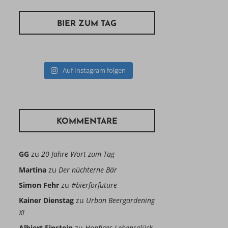
BIER ZUM TAG
Auf Instagram folgen
KOMMENTARE
GG
zu
20 Jahre Wort zum Tag
Martina
zu
Der nüchterne Bär
Simon Fehr
zu
#bierforfuture
Kainer Dienstag
zu
Urban Beergardening
XI
Albiert Einstein
zu
Hopfiges Lebensglück