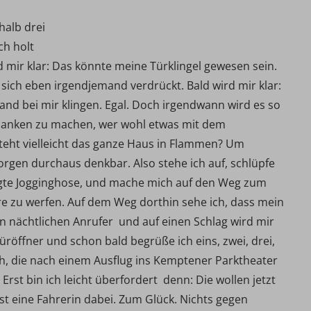
halb drei
ch holt
d mir klar: Das könnte meine Türklingel gewesen sein.
t sich eben irgendjemand verdrückt. Bald wird mir klar:
mand bei mir klingen. Egal. Doch irgendwann wird es so
edanken zu machen, wer wohl etwas mit dem
Steht vielleicht das ganze Haus in Flammen? Um
rgen durchaus denkbar. Also stehe ich auf, schlüpfe
egte Jogginghose, und mache mich auf den Weg zum
re zu werfen. Auf dem Weg dorthin sehe ich, dass mein
en nächtlichen Anrufer  und auf einen Schlag wird mir
Türöffner und schon bald begrüße ich eins, zwei, drei,
rch, die nach einem Ausflug ins Kemptener Parktheater
rst bin ich leicht überfordert  denn: Die wollen jetzt
ist eine Fahrerin dabei. Zum Glück. Nichts gegen