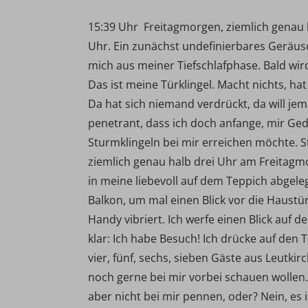
15:39 Uhr  Freitagmorgen, ziemlich genau 
Uhr. Ein zunächst undefinierbares Geräus
mich aus meiner Tiefschlafphase. Bald wir
Das ist meine Türklingel. Macht nichts, ha
Da hat sich niemand verdrückt, da will je
penetrant, dass ich doch anfange, mir G
Sturmklingeln bei mir erreichen möchte. 
ziemlich genau halb drei Uhr am Freitagmo
in meine liebevoll auf dem Teppich abgel
Balkon, um mal einen Blick vor die Haustü
Handy vibriert. Ich werfe einen Blick auf d
klar: Ich habe Besuch! Ich drücke auf den 
vier, fünf, sechs, sieben Gäste aus Leutki
noch gerne bei mir vorbei schauen wollen. E
aber nicht bei mir pennen, oder? Nein, es 