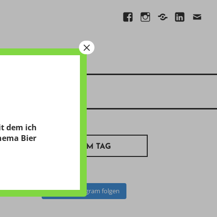
Facebook
Instagram
Xing
Linkedin
E-
Mail
×
it dem ich
hema Bier
BILD ZUM TAG
Auf Instagram folgen