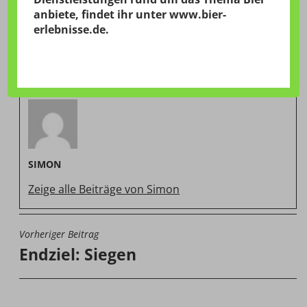
anbiete, findet ihr unter
www.bier-
erlebnisse.de
.
VERÖFFENTLICHT VON
SIMON
Zeige alle Beiträge von Simon
Vorheriger Beitrag
BEITRAGSNAVIGATION
Endziel: Siegen