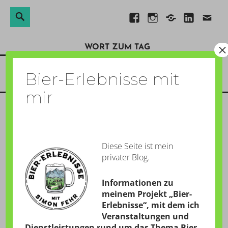
Suchen
Suche
Direkt
Facebook
Instagram
Xing
Linkedin
E-
nach:
zum
Mail
×
WORT ZUM TAG
Inhalt
Menü
Bier-Erlebnisse mit
mir
2
Diese Seite ist mein
GESCHRIEBEN AM:
1. JULI 2011
privater Blog.
von
Simon
Informationen zu
meinem Projekt „Bier-
Erlebnisse“, mit dem ich
Veranstaltungen und
Dienstleistungen rund um das Thema Bier