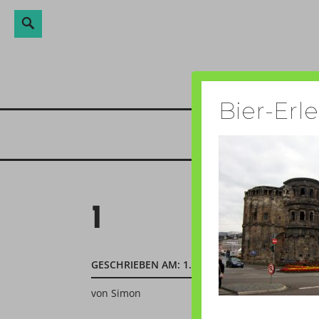
Suche
Suchen
Direkt
nach:
zum
Inhalt
Bier-Erl
1
GESCHRIEBEN AM:
1. JULI 2011
von
Simon