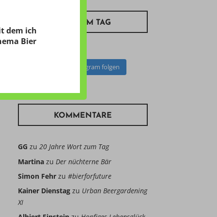
BIER ZUM TAG
it dem ich
hema Bier
Auf Instagram folgen
KOMMENTARE
GG
zu
20 Jahre Wort zum Tag
Martina
zu
Der nüchterne Bär
Simon Fehr
zu
#bierforfuture
Kainer Dienstag
zu
Urban Beergardening
XI
Albiert Einstein
zu
Hopfiges Lebensglück