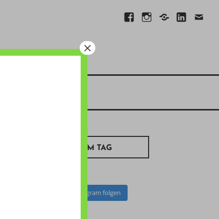
Facebook
Instagram
Xing
Linkedin
E-
Mail
×
BILD ZUM TAG
Auf Instagram folgen